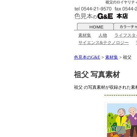
祖父のロイヤリテ
素材集
人物
ライフスタ
サイエンス&テクノロジー
色見本のG&E
>
素材集
> 祖父
祖父 写真素材
祖父 の写真素材が収録された素