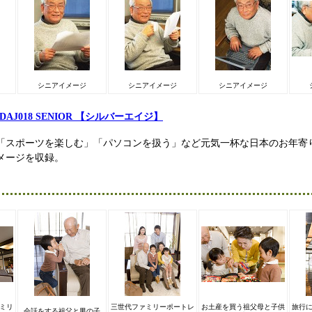
シニアイメージ
シニアイメージ
シニアイメージ
DAJ018 SENIOR 【シルバーエイジ】
「スポーツを楽しむ」「パソコンを扱う」など元気一杯な日本のお年寄
メージを収録。
ミリ
三世代ファミリーポートレ
お土産を買う祖父母と子供
旅行
会話をする祖父と男の子