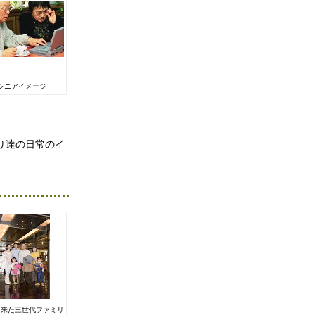
シニアイメージ
り達の日常のイ
に来た三世代ファミリ