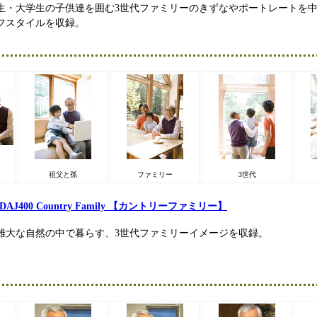
生・大学生の子供達を囲む3世代ファミリーのきずなやポートレートを
フスタイルを収録。
祖父と孫
ファミリー
3世代
DAJ400 Country Family 【カントリーファミリー】
雄大な自然の中で暮らす、3世代ファミリーイメージを収録。