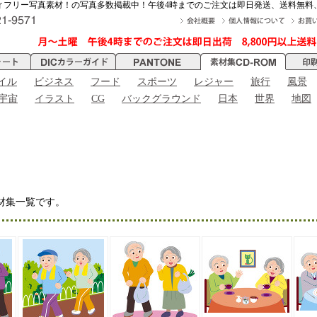
ィフリー写真素材！の写真多数掲載中！午後4時までのご注文は即日発送、送料無料
イル
ビジネス
フード
スポーツ
レジャー
旅行
風景
宇宙
イラスト
CG
バックグラウンド
日本
世界
地図
材集一覧です。