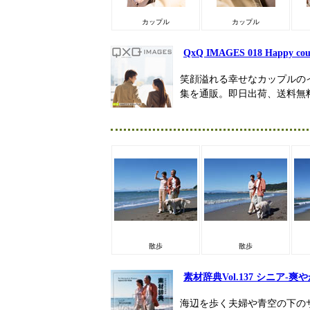
カップル
カップル
QxQ IMAGES 018 Happy cou
笑顔溢れる幸せなカップルのイメージを
集を通販。即日出荷、送料無
散歩
散歩
素材辞典Vol.137 シニア-
海辺を歩く夫婦や青空の下の