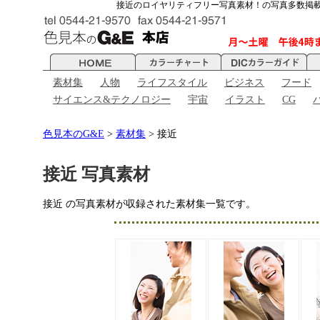
接近のロイヤリティフリー写真素材！の写真多数掲
素材集
人物
ライフスタイル
ビジネス
フード
サイエンス&テクノロジー
宇宙
イラスト
CG
色見本のG&E
>
素材集
> 接近
接近 写真素材
接近 の写真素材が収録された素材集一覧です。