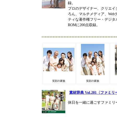
録。
プロのデザイナー、クリエイ
ろん、マルチメディア、We
ティな著作権フリー・デジタル
ROMに200点収録。
笑顔の家族
笑顔の家族
素材辞典 Vol.201〈ファミ
休日を一緒に過ごすファミリ