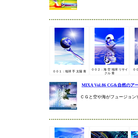
００２：海 空 地球 リサイ
００
００１：地球 手 太陽 青
クル 青
MIXA Vol.86 CG&自然のア
ＣＧと空や海がフュージョン