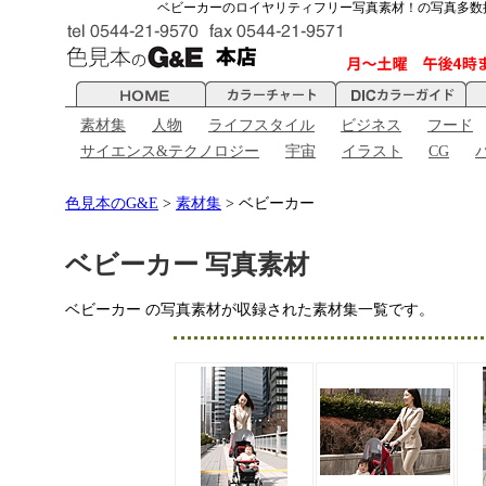
ベビーカーのロイヤリティフリー写真素材！の写真多数
素材集
人物
ライフスタイル
ビジネス
フード
サイエンス&テクノロジー
宇宙
イラスト
CG
色見本のG&E
>
素材集
> ベビーカー
ベビーカー 写真素材
ベビーカー の写真素材が収録された素材集一覧です。