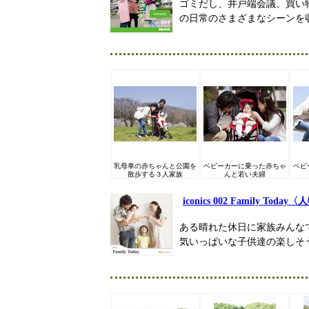
ゴミだし、井戸端会議、買い
の日常のさまざまなシーンを
乳母車の赤ちゃんと公園を
ベビーカーに乗った赤ちゃ
ベビ
散歩する３人家族
んと若い夫婦
iconics 002 Family Tod
ある晴れた休日に家族みんな
気いっぱいな子供達の楽しそ