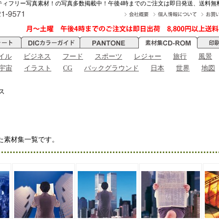
ティフリー写真素材！の写真多数掲載中！午後4時までのご注文は即日発送、送料無
イル
ビジネス
フード
スポーツ
レジャー
旅行
風景
宇宙
イラスト
CG
バックグラウンド
日本
世界
地図
ス
た素材集一覧です。