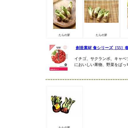
たらの芽
たらの芽
創造素材 食シリーズ［55
イチゴ、サクランボ、キャベ
においしい果物、野菜をばっ
たらの芽