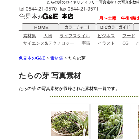
たらの芽のロイヤリティフリー写真素材！の写真多数
素材集
人物
ライフスタイル
ビジネス
フード
サイエンス&テクノロジー
宇宙
イラスト
CG
色見本のG&E
>
素材集
> たらの芽
たらの芽 写真素材
たらの芽 の写真素材が収録された素材集一覧です。