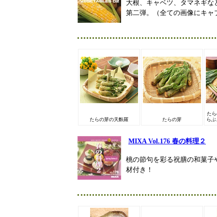
大根、キャベツ、タマネギな
第二弾。（全ての画像にキャ
たら
たらの芽の天麩羅
たらの芽
らぶ
MIXA Vol.176 春の料理２
桃の節句を彩る祝膳の和菓子
材付き！