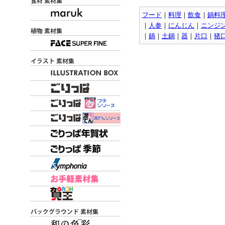
フード
｜
料理
｜
飲食
｜
鍋料
｜
人参
｜
にんじん
｜
ニンジ
｜
鍋
｜
土鍋
｜
器
｜
片口
｜
猪