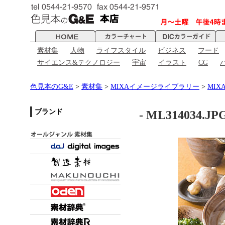
素材集
人物
ライフスタイル
ビジネス
フード
サイエンス&テクノロジー
宇宙
イラスト
CG
色見本のG&E
>
素材集
>
MIXAイメージライブラリー
>
MIX
ブランド
- ML314034.