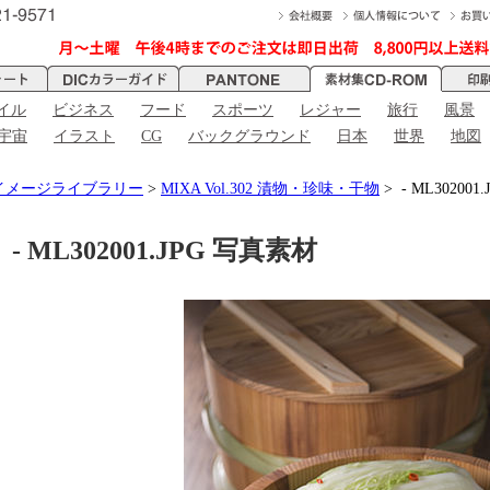
イル
ビジネス
フード
スポーツ
レジャー
旅行
風景
宇宙
イラスト
CG
バックグラウンド
日本
世界
地図
Aイメージライブラリー
>
MIXA Vol.302 漬物・珍味・干物
> - ML302001.
- ML302001.JPG 写真素材