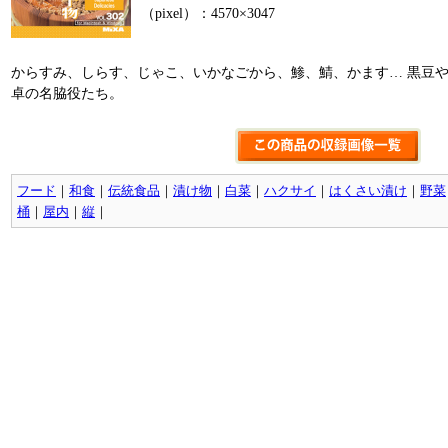
（pixel）：4570×3047
からすみ、しらす、じゃこ、いかなごから、鯵、鯖、かます… 黒豆
卓の名脇役たち。
フード
｜
和食
｜
伝統食品
｜
漬け物
｜
白菜
｜
ハクサイ
｜
はくさい漬け
｜
野菜
桶
｜
屋内
｜
縦
｜