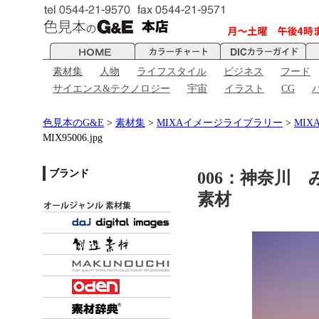
素材集
人物
ライフスタイル
ビジネス
フード
サイエンス&テクノロジー
宇宙
イラスト
CG
色見本のG&E
>
素材集
>
MIXAイメージライブラリー
>
MIX
MIX95006.jpg
ブランド
006：神奈川 みな
素材