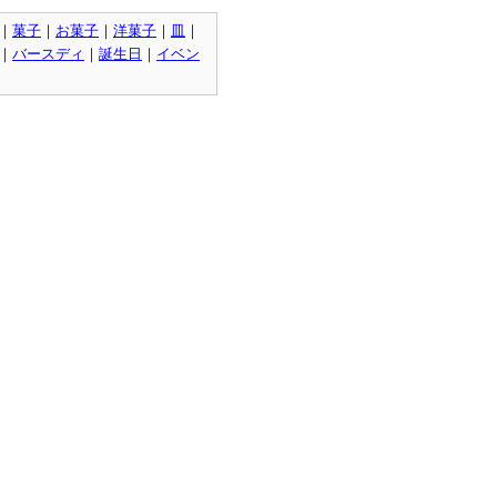
｜
菓子
｜
お菓子
｜
洋菓子
｜
皿
｜
｜
バースディ
｜
誕生日
｜
イベン