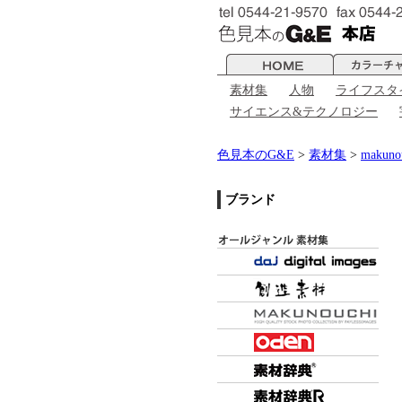
素材集
人物
ライフスタ
サイエンス&テクノロジー
色見本のG&E
>
素材集
>
makuno
ブランド