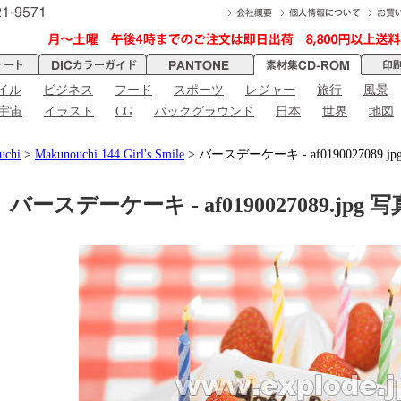
イル
ビジネス
フード
スポーツ
レジャー
旅行
風景
宇宙
イラスト
CG
バックグラウンド
日本
世界
地図
uchi
>
Makunouchi 144 Girl's Smile
> バースデーケーキ - af0190027089.jp
バースデーケーキ - af0190027089.jpg 