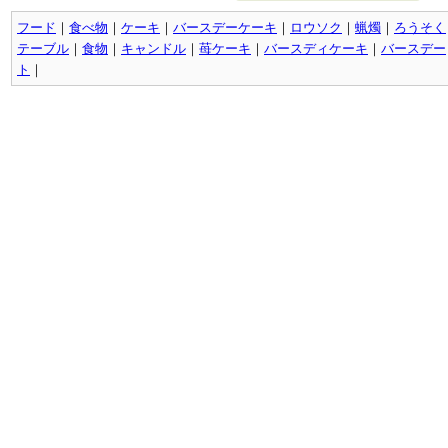
フード
｜
食べ物
｜
ケーキ
｜
バースデーケーキ
｜
ロウソク
｜
蝋燭
｜
ろうそく
テーブル
｜
食物
｜
キャンドル
｜
苺ケーキ
｜
バースディケーキ
｜
バースデー
ト
｜