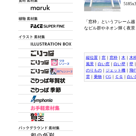
5185x
「窓枠」というフレーム越
なビル群やネオン輝く夜景
縦位置
｜
窓
｜
窓枠
｜
木
｜
木
風景
｜
白い窓
｜
白い壁
｜
壁
のりもの
｜
ジェット機
｜
飛
雲
｜
乗物
｜
CG
｜
ＣＧ
｜
白い