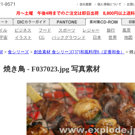
イル
ビジネス
フード
スポーツ
レジャー
旅行
風景
宇宙
イラスト
CG
バックグラウンド
日本
世界
地図
材
>
食シリーズ
>
創造素材 食シリーズ[37]和風料理8（定番和食）
> 焼き
焼き鳥 - F037023.jpg 写真素材