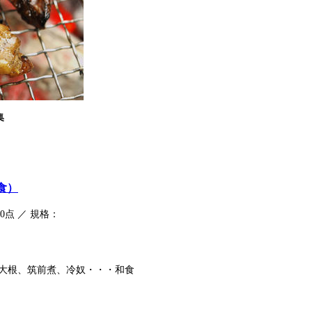
集
食）
100点 ／ 規格：
大根、筑前煮、冷奴・・・和食