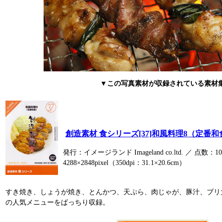
▼この写真素材が収録されている素材
創造素材 食シリーズ[37]和風料理8（定番和
発行：イメージランド Imageland co.ltd. ／ 点数：
4288×2848pixel（350dpi：31.1×20.6cm）
すき焼き、しょうが焼き、とんかつ、天ぷら、肉じゃが、豚汁、ブリ
の人気メニューをばっちり収録。