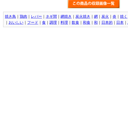
焼き鳥
｜
鶏肉
｜
レバー
｜
ネギ間
｜
網焼き
｜
炭火焼き
｜
網
｜
炭火
｜
炎
｜
焼く
｜
おいしい
｜
フード
｜
食
｜
調理
｜
料理
｜
飲食
｜
和食
｜
和
｜
日本的
｜
日本
｜