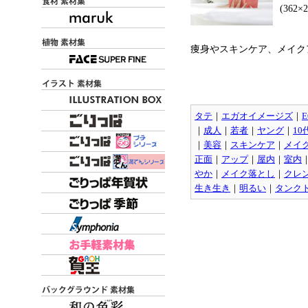
(362
痩身やスキンケア、メイク
タテ
｜
エガオイメージズ
｜
E
｜
成人
｜
若者
｜
ヤング
｜
10
｜
美容
｜
スキンケア
｜
メイ
正面
｜
アップ
｜
屋内
｜
室内
やか
｜
メイク落とし
｜
クレ
生き生き
｜
明るい
｜
タンク