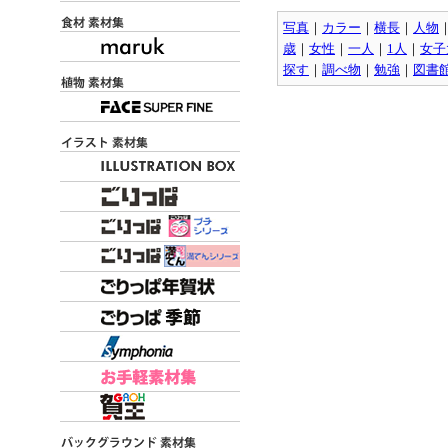
写真
｜
カラー
｜
横長
｜
人物
歳
｜
女性
｜
一人
｜
1人
｜
女子
探す
｜
調べ物
｜
勉強
｜
図書