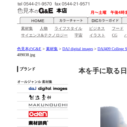
素材集
人物
ライフスタイル
ビジネス
フード
サイエンス&テクノロジー
宇宙
イラスト
CG
色見本のG&E
>
素材集
>
DAJ digital images
>
DAJ409 Coll
409038.jpg
ブランド
本を手に取る日本人女