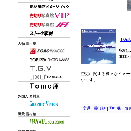
DAJ
収録点
3000×
空港に関する様々なイメー
います。
交通
｜
乗り物
｜
飛行機
｜
旅