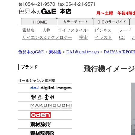
素材集
人物
ライフスタイル
ビジネス
フード
サイエンス&テクノロジー
宇宙
イラスト
CG
色見本のG&E
>
素材集
>
DAJ digital images
>
DAJ263 AIRP
ブランド
飛行機イメージ - 