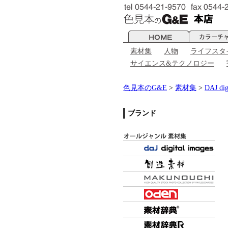
素材集
人物
ライフスタ
サイエンス&テクノロジー
色見本のG&E
>
素材集
>
DAJ dig
ブランド