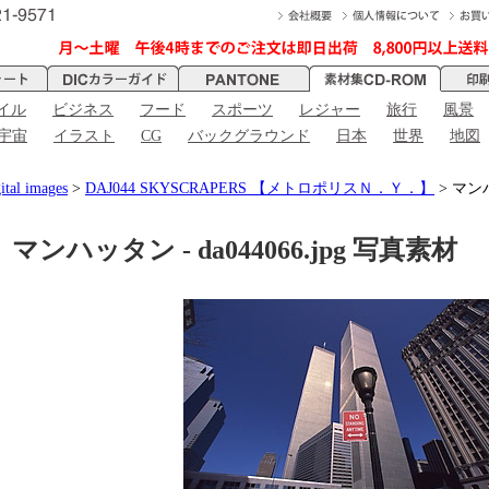
イル
ビジネス
フード
スポーツ
レジャー
旅行
風景
宇宙
イラスト
CG
バックグラウンド
日本
世界
地図
ital images
>
DAJ044 SKYSCRAPERS 【メトロポリスＮ．Ｙ．】
> マンハッ
マンハッタン - da044066.jpg 写真素材