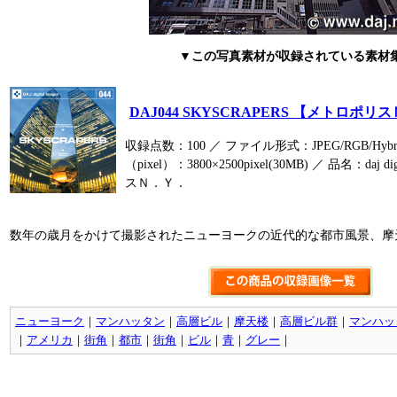
▼この写真素材が収録されている素材
DAJ044 SKYSCRAPERS 【メトロポ
収録点数：100 ／ ファイル形式：JPEG/RGB/Hyb
（pixel）：3800×2500pixel(30MB) ／ 品名：daj dig
スＮ．Ｙ．
数年の歳月をかけて撮影されたニューヨークの近代的な都市風景、摩
ニューヨーク
｜
マンハッタン
｜
高層ビル
｜
摩天楼
｜
高層ビル群
｜
マンハッ
｜
アメリカ
｜
街角
｜
都市
｜
街角
｜
ビル
｜
青
｜
グレー
｜