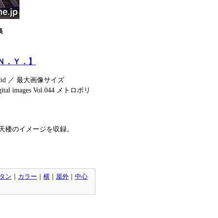
集
リスＮ．Ｙ．】
rid ／ 最大画像サイズ
ital images Vol.044 メトロポリ
天楼のイメージを収録。
タン
｜
カラー
｜
横
｜
屋外
｜
中心