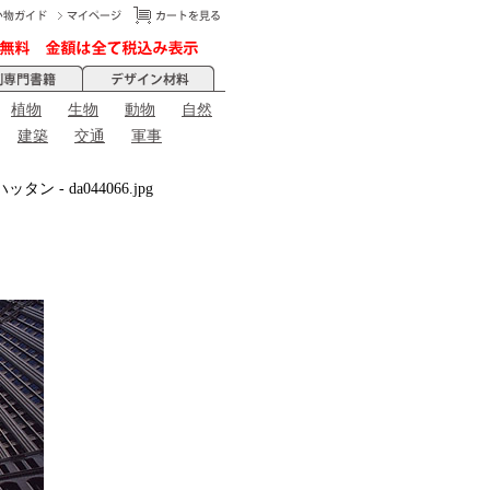
植物
生物
動物
自然
建築
交通
軍事
タン - da044066.jpg