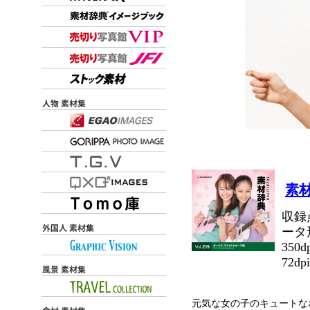
素材
収録点
ータ形
350
72dp
元気な女の子のキュートな