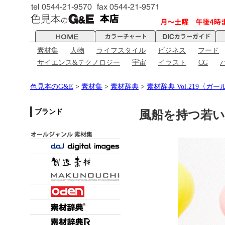
素材集
人物
ライフスタイル
ビジネス
フード
サイエンス&テクノロジー
宇宙
イラスト
CG
色見本のG&E
>
素材集
>
素材辞典
>
素材辞典 Vol.219〈
ブランド
風船を持つ若い女性