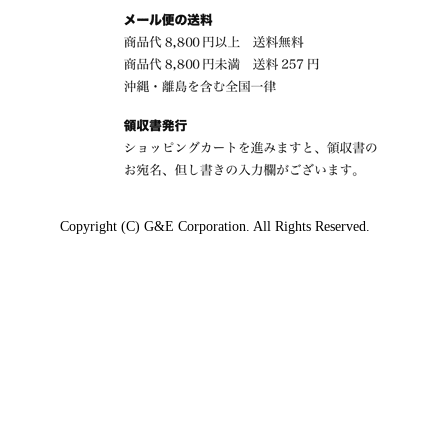
Copyright (C) G&E Corporation. All Rights Reserved.