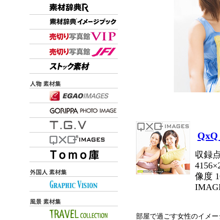
QxQ 
収録点
4156×
像度 1
IMAG
部屋で過ごす女性のイメージを収録