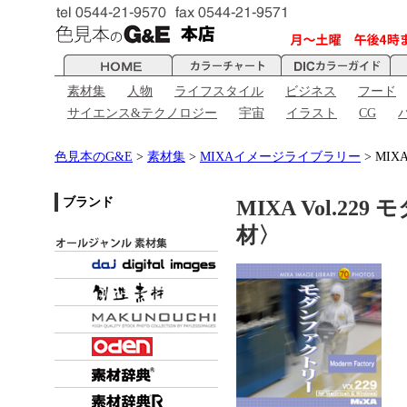
素材集
人物
ライフスタイル
ビジネス
フード
サイエンス&テクノロジー
宇宙
イラスト
CG
色見本のG&E
>
素材集
>
MIXAイメージライブラリー
> MIX
ブランド
MIXA Vol.
材〉