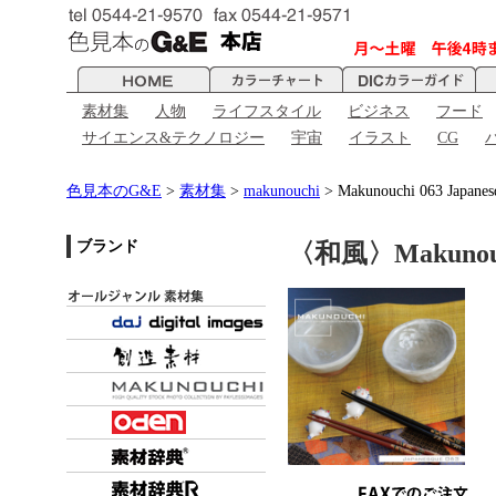
素材集
人物
ライフスタイル
ビジネス
フード
サイエンス&テクノロジー
宇宙
イラスト
CG
色見本のG&E
>
素材集
>
makunouchi
> Makunouchi 063 Japanes
ブランド
〈和風〉Makunouch