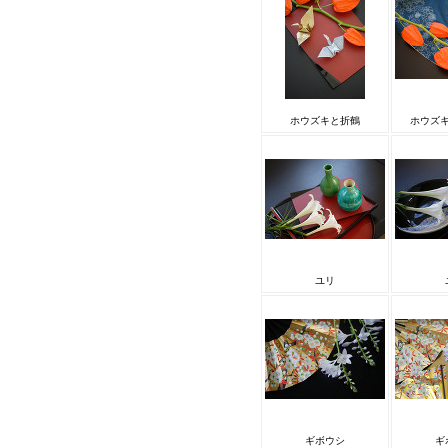
ホウズキと折鶴
ホウズ
ユリ
ギボウシ
ギ