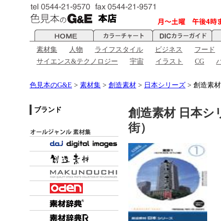
素材集
人物
ライフスタイル
ビジネス
フード
サイエンス&テクノロジー
宇宙
イラスト
CG
色見本のG&E
>
素材集
>
創造素材
>
日本シリーズ
> 創造素材
ブランド
創造素材 日本シリ
街）