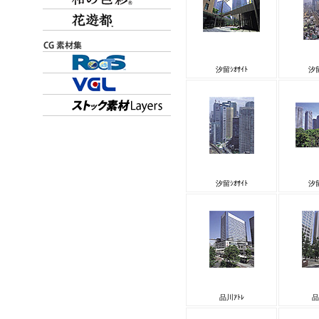
汐留ｼｵｻｲﾄ
汐留
汐留ｼｵｻｲﾄ
汐留
品川ｱﾄﾚ
品