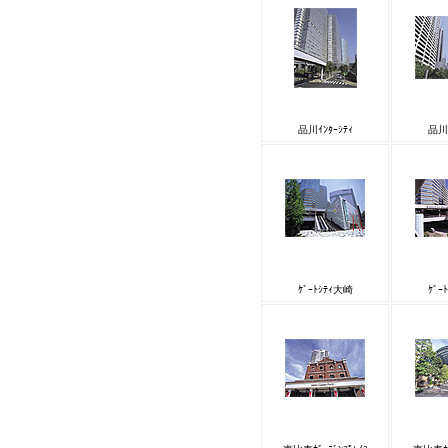
品川ｲﾝﾀｰｼﾃｨ
品川ｲ
ｹﾞｰﾄｼﾃｨ大崎
ｹﾞｰ