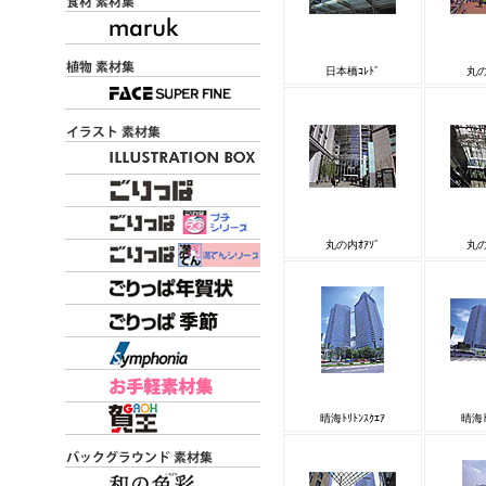
日本橋ｺﾚﾄﾞ
丸の
丸の内ｵｱｿﾞ
丸の
晴海ﾄﾘﾄﾝｽｸｴｱ
晴海ﾄ