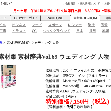
イル
ビジネス
フード
スポーツ
レジャー
旅行
風景
宇宙
イラスト
CG
バックグラウンド
日本
世界
地図
典
> 素材辞典Vol.69 ウェディング 人物
素材集 素材辞典Vol.69 ウェディング 人物
収録点数：200 ／ ファイル形式：高解像度 M
2094pixel JPEGファイル（フルカラー）
低解像度 Macintosh用：640ｘ480pix
低解像度 Windows用：640ｘ480pixe 
素材辞典Vol.69〈ウェディング･人物編〉
定価8,580円（税込）
特別価格7,150円（税込
【送料無料・代引手数料無料】