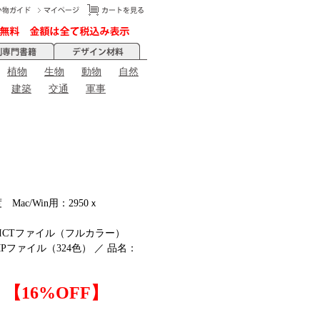
植物
生物
動物
自然
建築
交通
軍事
ac/Win用：2950ｘ
el PICTファイル（フルカラー）
BMPファイル（324色） ／ 品名：
）【16%OFF】