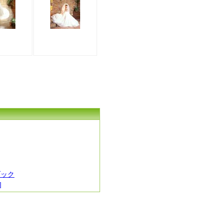
ブック
]