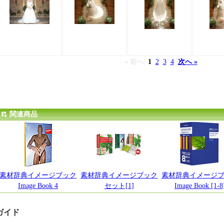
« 前へ
1
2
3
4
次へ »
関連商品
素材辞典イメージブック
素材辞典イメージブック
素材辞典イメージ
Image Book 4
セット[1]
Image Book [1-8
ガイド